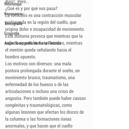
duro”. Pero…
Neurología
¿Qué es y por qué nos pasa?
Resonancia
La tortícolis es una contracción muscular 
prolongada en la región del cuello, que 
Tomografía
origina dolor e incapacidad de movimiento. 
Ecografía
Esta distonía provoca que mientras que la 
cabeza apunte hacia un hombro, mientras 
Angio-Tomografía de Aorta Torácica
el mentón queda señalando hacia el 
hombro opuesto.
Los motivos son diversos: una mala 
postura prolongada durante el sueño, un 
movimiento brusco, traumatismo, una 
enfermedad de los huesos o de las 
articulaciones o incluso una crisis de 
angustia. Pero también puede haber causas 
congénitas y traumatológicas, como 
algunas lesiones que afectan los discos de 
la columna o las formaciones óseas 
anormales, y que hacen que el cuello 