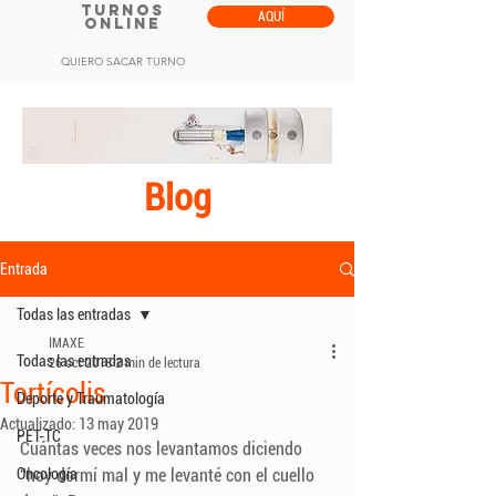
TURNOS
AQUÍ
ONLINE
QUIERO SACAR TURNO
Blog
Entrada
Todas las entradas
IMAXE
Todas las entradas
26 oct 2018
2 min de lectura
Tortícolis
Deporte y Traumatología
Actualizado:
13 may 2019
PET-TC
Cuántas veces nos levantamos diciendo 
Oncología
“hoy dormí mal y me levanté con el cuello 