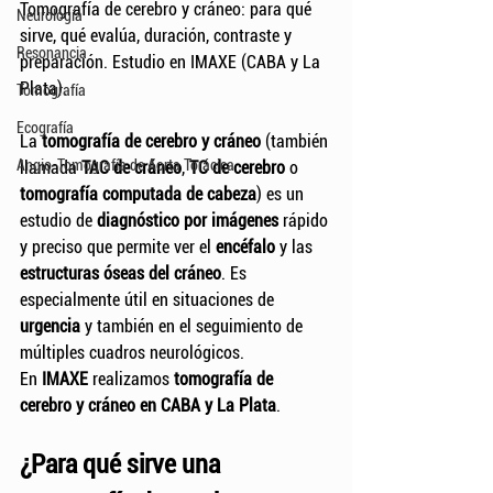
Tomografía de cerebro y cráneo: para qué 
Neurología
sirve, qué evalúa, duración, contraste y 
Resonancia
preparación. Estudio en IMAXE (CABA y La 
Plata).
Tomografía
Ecografía
La 
tomografía de cerebro y cráneo
 (también 
Angio-Tomografía de Aorta Torácica
llamada 
TAC de cráneo
, 
TC de cerebro
 o 
tomografía computada de cabeza
) es un 
estudio de 
diagnóstico por imágenes
 rápido 
y preciso que permite ver el 
encéfalo
 y las 
estructuras óseas del cráneo
. Es 
especialmente útil en situaciones de 
urgencia
 y también en el seguimiento de 
múltiples cuadros neurológicos.
En 
IMAXE
 realizamos 
tomografía de 
cerebro y cráneo en CABA y La Plata
.
¿Para qué sirve una 