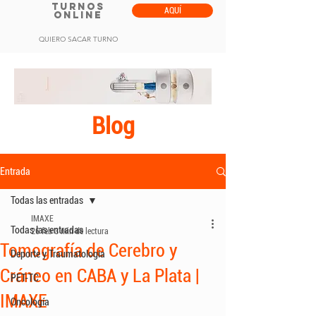
TURNOS
AQUÍ
ONLINE
QUIERO SACAR TURNO
Blog
Entrada
Todas las entradas
IMAXE
Todas las entradas
26 feb
3 min de lectura
Tomografía de Cerebro y
Deporte y Traumatología
Cráneo en CABA y La Plata |
PET-TC
IMAXE
Oncología