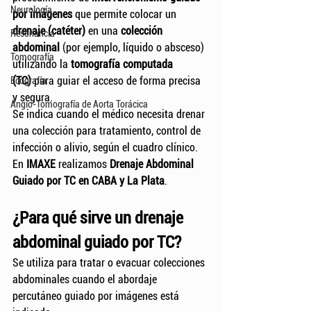
Neurología
por imágenes
 que permite colocar un 
drenaje (catéter)
 en una 
colección 
Resonancia
abdominal
 (por ejemplo, líquido o absceso) 
Tomografía
utilizando la 
tomografía computada 
(TC)
 para guiar el acceso de forma precisa 
Ecografía
y segura.
Angio-Tomografía de Aorta Torácica
Se indica cuando el médico necesita drenar 
una colección para tratamiento, control de 
infección o alivio, según el cuadro clínico.
En 
IMAXE
 realizamos 
Drenaje Abdominal 
Guiado por TC en CABA y La Plata
.
¿Para qué sirve un drenaje 
abdominal guiado por TC?
Se utiliza para tratar o evacuar colecciones 
abdominales cuando el abordaje 
percutáneo guiado por imágenes está 