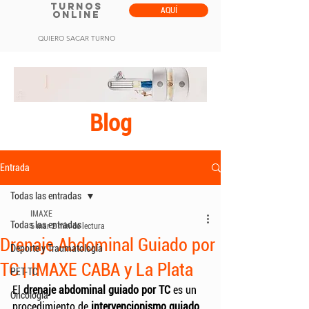
TURNOS
AQUÍ
ONLINE
QUIERO SACAR TURNO
Blog
Entrada
Todas las entradas
IMAXE
Todas las entradas
5 mar
2 min de lectura
Drenaje Abdominal Guiado por
Deporte y Traumatología
TC | IMAXE CABA y La Plata
PET-TC
El 
drenaje abdominal guiado por TC
 es un 
Oncología
procedimiento de 
intervencionismo guiado 