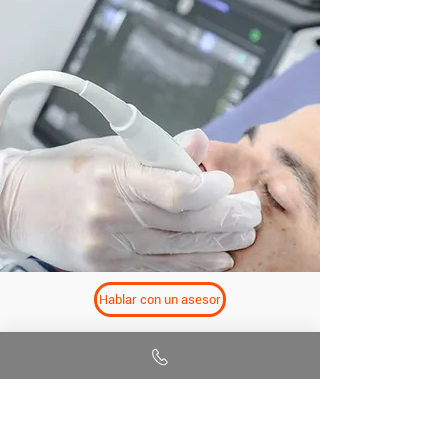
Hablar con un asesor
Principales usos:
Diagnóstico de tumores: Ayuda a identificar la
extensión, localización y naturaleza de tumores
benignos y malignos.
Afecciones inflamatorias e infecciosas: Permite un
estudio completo de lesiones inflamatorias.
Anomalías vasculares: Útil para evaluar