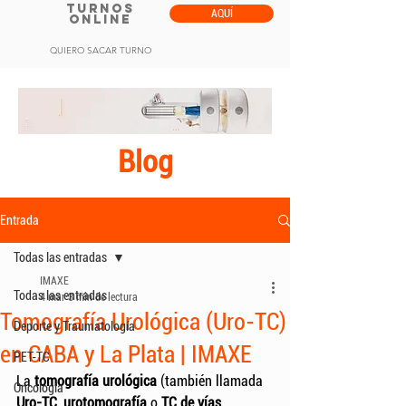
TURNOS
AQUÍ
ONLINE
QUIERO SACAR TURNO
Blog
Entrada
Todas las entradas
IMAXE
Todas las entradas
4 mar
3 min de lectura
Tomografía Urológica (Uro-TC)
Deporte y Traumatología
en CABA y La Plata | IMAXE
PET-TC
La 
tomografía urológica
 (también llamada 
Oncología
Uro-TC
, 
urotomografía
 o 
TC de vías 