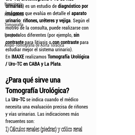
Neurología
urinarias
) es un estudio de 
diagnóstico por 
imágenes
 que evalúa en detalle el 
aparato 
Resonancia
urinario
: 
riñones, uréteres y vejiga
. Según el 
Tomografía
motivo de la consulta, puede realizarse con 
protocolos diferentes (por ejemplo, 
sin 
Ecografía
contraste
 para litiasis o 
con contraste
 para 
Angio-Tomografía de Aorta Torácica
estudiar mejor el sistema urinario).
En 
IMAXE
 realizamos 
Tomografía Urológica 
/ Uro-TC en CABA y La Plata
.
¿Para qué sirve una 
Tomografía Urológica?
La 
Uro-TC
 se indica cuando el médico 
necesita una evaluación precisa de riñones 
y vías urinarias. Las indicaciones más 
frecuentes son:
1) Cálculos renales (piedras) y cólico renal