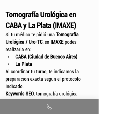
Tomografía Urológica en 
CABA y La Plata (IMAXE)
Si tu médico te pidió una 
Tomografía 
Urológica / Uro-TC
, en 
IMAXE
 podés 
realizarla en:
CABA (Ciudad de Buenos Aires)
La Plata
Al coordinar tu turno, te indicamos la 
preparación exacta según el protocolo 
indicado.
Keywords SEO:
 tomografía urológica 
cálculos renales, Uro-TC litiasis, TC cólico 
renal, TAC piedras en el riñón, tomografía 
urológica hematuria, Uro-TC sangre en 
orina, TC vías urinarias, tomografía 
urológica infección complicada, TC riñón 