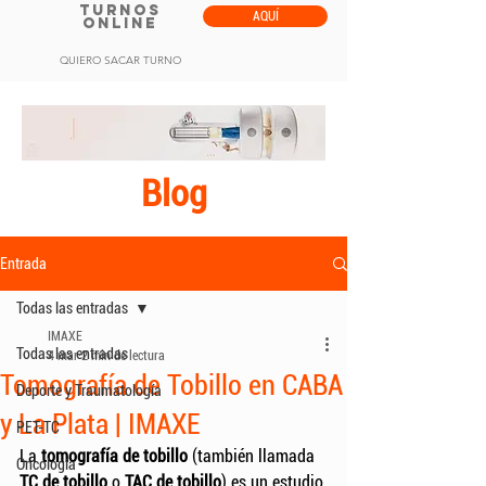
TURNOS
AQUÍ
ONLINE
QUIERO SACAR TURNO
Blog
Entrada
Todas las entradas
IMAXE
Todas las entradas
4 mar
2 min de lectura
Tomografía de Tobillo en CABA
Deporte y Traumatología
y La Plata | IMAXE
PET-TC
La 
tomografía de tobillo
 (también llamada 
Oncología
TC de tobillo
 o 
TAC de tobillo
) es un estudio 