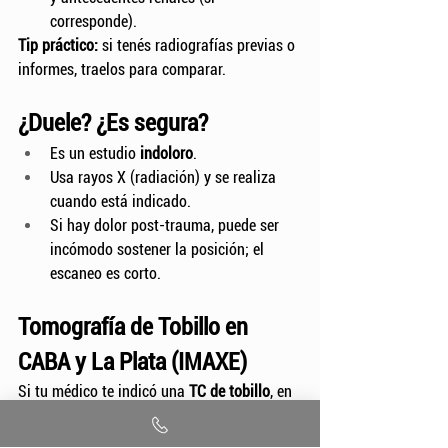
corresponde).
Tip práctico:
 si tenés radiografías previas o 
informes, traelos para comparar.
¿Duele? ¿Es segura?
Es un estudio 
indoloro
.
Usa rayos X (radiación) y se realiza 
cuando está indicado.
Si hay dolor post-trauma, puede ser 
incómodo sostener la posición; el 
escaneo es corto.
Tomografía de Tobillo en 
CABA y La Plata (IMAXE)
Si tu médico te indicó una 
TC de tobillo
, en 
IMAXE
 podés realizarla en:
CABA (Ciudad de Buenos Aires)