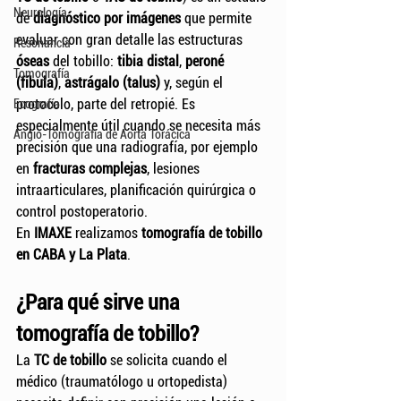
Neurología
de 
diagnóstico por imágenes
 que permite 
evaluar con gran detalle las estructuras 
Resonancia
óseas
 del tobillo: 
tibia distal
, 
peroné 
Tomografía
(fíbula)
, 
astrágalo (talus)
 y, según el 
protocolo, parte del retropié. Es 
Ecografía
especialmente útil cuando se necesita más 
Angio-Tomografía de Aorta Torácica
precisión que una radiografía, por ejemplo 
en 
fracturas complejas
, lesiones 
intraarticulares, planificación quirúrgica o 
control postoperatorio.
En 
IMAXE
 realizamos 
tomografía de tobillo 
en CABA y La Plata
.
¿Para qué sirve una 
tomografía de tobillo?
La 
TC de tobillo
 se solicita cuando el 
médico (traumatólogo u ortopedista) 