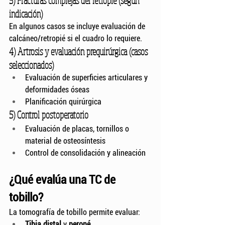
3) Fracturas complejas del retropié (según 
indicación)
En algunos casos se incluye evaluación de 
calcáneo/retropié si el cuadro lo requiere.
4) Artrosis y evaluación prequirúrgica (casos 
seleccionados)
Evaluación de superficies articulares y 
deformidades óseas
Planificación quirúrgica
5) Control postoperatorio
Evaluación de placas, tornillos o 
material de osteosíntesis
Control de consolidación y alineación
¿Qué evalúa una TC de 
tobillo?
La tomografía de tobillo permite evaluar:
Tibia distal
 y 
peroné