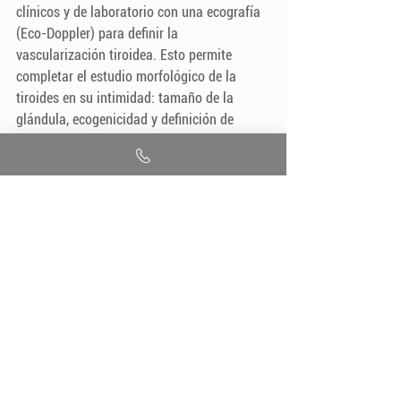
clínicos y de laboratorio con una ecografía 
(Eco-Doppler) para definir la 
vascularización tiroidea. Esto permite 
completar el estudio morfológico de la 
tiroides en su intimidad: tamaño de la 
glándula, ecogenicidad y definición de 
áreas nodulares. 
IMAXE Centro de Diagnóstico por Imágenes
Área Traumatología y Deporte
El mejor tratamiento es la Prevención