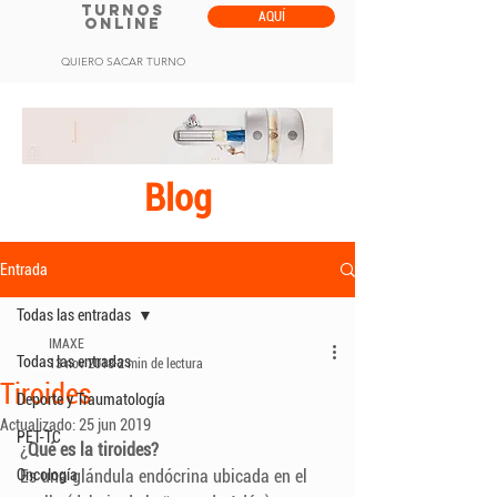
TURNOS
AQUÍ
ONLINE
QUIERO SACAR TURNO
Blog
Entrada
Todas las entradas
IMAXE
Todas las entradas
13 nov 2018
2 min de lectura
Tiroides
Deporte y Traumatología
Actualizado:
25 jun 2019
PET-TC
¿
Qué es la tiroides?
Oncología
Es una glándula endócrina ubicada en el 