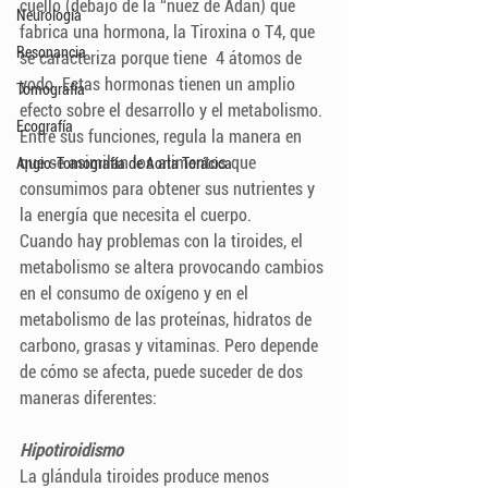
cuello (debajo de la “nuez de Adán) que 
Neurología
fabrica una hormona, la Tiroxina o T4, que 
Resonancia
se caracteriza porque tiene  4 átomos de 
yodo. Estas hormonas tienen un amplio 
Tomografía
efecto sobre el desarrollo y el metabolismo. 
Ecografía
Entre sus funciones, regula la manera en 
que se asimilan los alimentos que 
Angio-Tomografía de Aorta Torácica
consumimos para obtener sus nutrientes y 
la energía que necesita el cuerpo.
Cuando hay problemas con la tiroides, el 
metabolismo se altera provocando cambios 
en el consumo de oxígeno y en el 
metabolismo de las proteínas, hidratos de 
carbono, grasas y vitaminas. Pero depende 
de cómo se afecta, puede suceder de dos 
maneras diferentes:
Hipotiroidismo
La glándula tiroides produce menos 