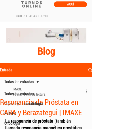
TURNOS
AQUÍ
ONLINE
QUIERO SACAR TURNO
Blog
Entrada
Todas las entradas
IMAXE
Todas las entradas
10 mar
3 min de lectura
Resonancia de Próstata en
Deporte y Traumatología
CABA y Berazategui | IMAXE
PET-TC
La 
resonancia de próstata
 (también 
Oncología
llamada 
resonancia magnética prostática
, 