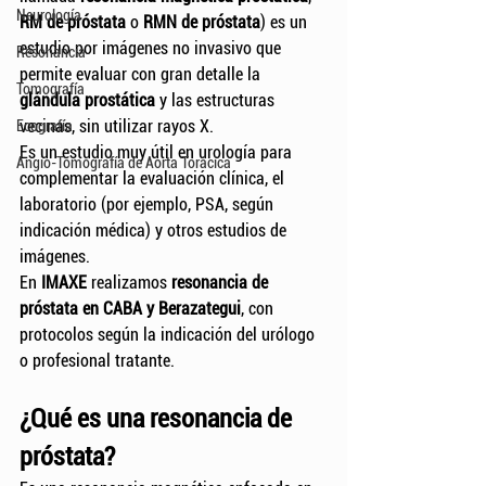
Neurología
RM de próstata
 o 
RMN de próstata
) es un 
estudio por imágenes no invasivo que 
Resonancia
permite evaluar con gran detalle la 
Tomografía
glándula prostática
 y las estructuras 
vecinas, sin utilizar rayos X.
Ecografía
Es un estudio muy útil en urología para 
Angio-Tomografía de Aorta Torácica
complementar la evaluación clínica, el 
laboratorio (por ejemplo, PSA, según 
indicación médica) y otros estudios de 
imágenes.
En 
IMAXE
 realizamos 
resonancia de 
próstata en CABA y Berazategui
, con 
protocolos según la indicación del urólogo 
o profesional tratante.
¿Qué es una resonancia de 
próstata?