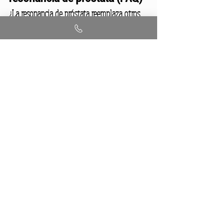
¿La resonancia de próstata reemplaza otros 
estudios urológicos?
No. Es un estudio complementario que se 
interpreta junto con la evaluación médica, 
el laboratorio y otros estudios.
¿Siempre se hace con contraste?
No. Depende del protocolo (estándar, 
biparamétrico, multiparamétrico, etc.).
¿Cuánto dura?
Como referencia general, suele durar entre 
25 y 45 minutos
, aunque el turno completo 
puede ser mayor.
¿Tengo que llevar estudios previos?
Sí, es muy recomendable llevar estudios e 
informes previos para comparación y mejor 
interpretación.
¿La resonancia de próstata duele?