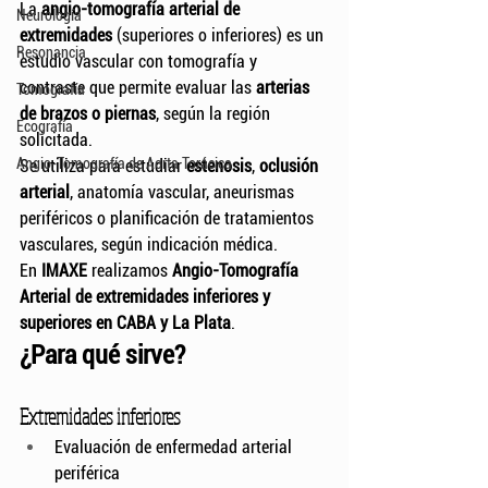
La 
angio-tomografía arterial de 
Neurología
extremidades
 (superiores o inferiores) es un 
Resonancia
estudio vascular con tomografía y 
contraste que permite evaluar las 
arterias 
Tomografía
de brazos o piernas
, según la región 
Ecografía
solicitada.
Angio-Tomografía de Aorta Torácica
Se utiliza para estudiar 
estenosis
, 
oclusión 
arterial
, anatomía vascular, aneurismas 
periféricos o planificación de tratamientos 
vasculares, según indicación médica.
En 
IMAXE
 realizamos 
Angio-Tomografía 
Arterial de extremidades inferiores y 
superiores en CABA y La Plata
.
¿Para qué sirve?
Extremidades inferiores
Evaluación de enfermedad arterial 
periférica