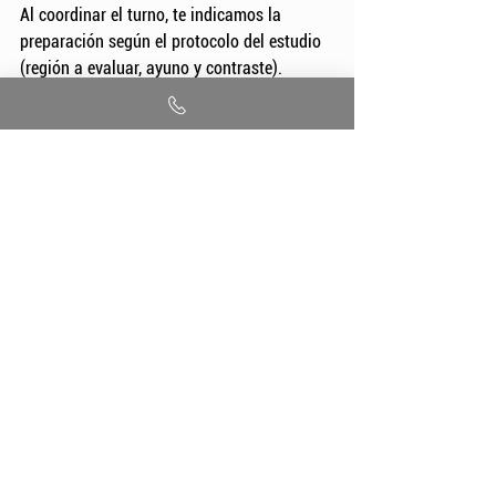
Al coordinar el turno, te indicamos la 
preparación según el protocolo del estudio 
(región a evaluar, ayuno y contraste).
En 
+54 11 5257-7954
podemos darte más 
información.
Angio-TC Arterial de Extremidades
Tomografía