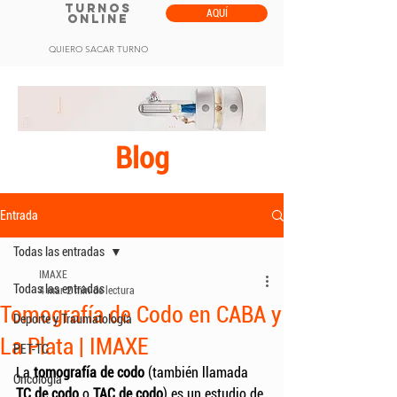
TURNOS
AQUÍ
ONLINE
QUIERO SACAR TURNO
Blog
Entrada
Todas las entradas
IMAXE
Todas las entradas
4 mar
2 min de lectura
Tomografía de Codo en CABA y
Deporte y Traumatología
La Plata | IMAXE
PET-TC
La 
tomografía de codo
 (también llamada 
Oncología
TC de codo
 o 
TAC de codo
) es un estudio de 