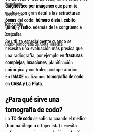
Neurología
diagnóstico por imágenes
 que permite 
evaluar con gran detalle las estructuras 
Resonancia
óseas
 del codo: 
húmero distal
, 
cúbito 
Tomografía
(ulna)
 y 
radio
, además de la congruencia 
articular.
Ecografía
Se utiliza especialmente cuando se 
Angio-Tomografía de Aorta Torácica
necesita una evaluación más precisa que 
una radiografía, por ejemplo en 
fracturas 
complejas
, 
luxaciones
, planificación 
quirúrgica y controles postoperatorios.
En 
IMAXE
 realizamos 
tomografía de codo 
en CABA y La Plata
.
¿Para qué sirve una 
tomografía de codo?
La 
TC de codo
 se solicita cuando el médico 
(traumatólogo u ortopedista) necesita 