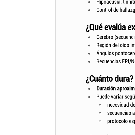
Hipoacusia, tinni
Control de hallaz
¿Qué evalúa e
Cerebro (secuenci
Región del oído i
Ángulos pontocer
Secuencias EPI/NO
¿Cuánto dura?
Duración aproxima
Puede variar segú
necesidad de
secuencias a
protocolo esp