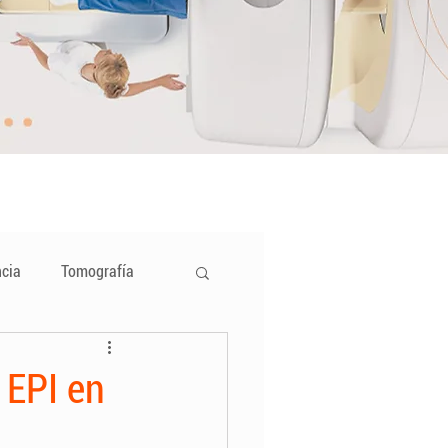
cia
Tomografía
 EPI en