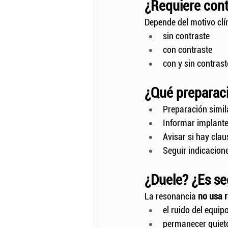
¿Requiere cont
Depende del motivo clín
sin contraste
con contraste
con y sin contrast
¿Qué preparac
Preparación simil
Informar implante
Avisar si hay clau
Seguir indicacione
¿Duele? ¿Es s
La resonancia 
no usa r
el ruido del equip
permanecer quiet