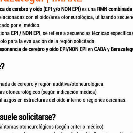
a de cerebro y oído (EPI y/o NON EPI)
 es una 
RMN combinada
elacionadas con el oído/área otoneurológica, utilizando secuenc
icado por el médico.
iona 
EPI / NON EPI
, se refiere a secuencias técnicas específic
olo para la evaluación de la región solicitada.
esonancia de cerebro y oído EPI/NON EPI
 en 
CABA
 y 
Berazateg
e?
ada de cerebro y región auditiva/otoneurológica.
as otoneurológicos (según indicación médica).
llazgos en estructuras del oído interno o regiones cercanas.
suele solicitarse?
síntomas otoneurológicos (según criterio médico).