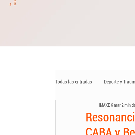
Todas las entradas
Deporte y Traum
IMAXE
6 mar
2 min de
Ecografía
Angio-Tomografía d
Resonanci
CABA y Be