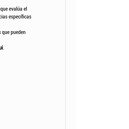
 que evalúa el 
ias específicas 
as que pueden 
ui
.