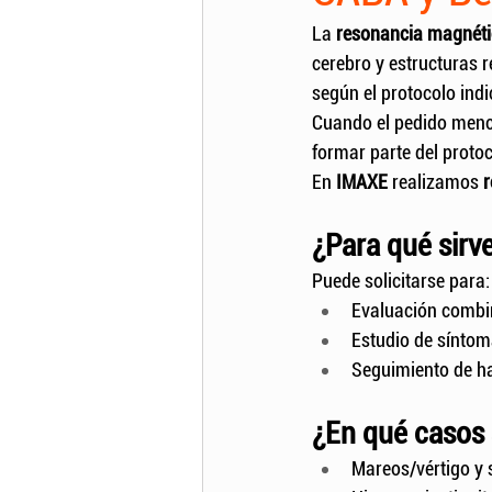
La 
resonancia magnétic
cerebro y estructuras r
según el protocolo ind
Cuando el pedido menc
formar parte del protoc
En 
IMAXE
 realizamos 
r
¿Para qué sirv
Puede solicitarse para:
Evaluación combin
Estudio de síntom
Seguimiento de ha
¿En qué casos 
Mareos/vértigo y 