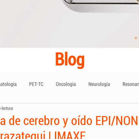
Blog
atología
PET-TC
Oncología
Neurología
Resonan
 lectura
e Aorta Torácica
a de cerebro y oído EPI/NON
razategui | IMAXE