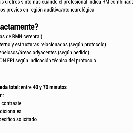
tus u otros síntomas cuando el profesional indica RM combinad
gos previos en región auditiva/otoneurológica.
xactamente?
as de RMN cerebral)
nterno y estructuras relacionadas (según protocolo)
ebelosos/áreas adyacentes (según pedido)
N EPI según indicación técnica del protocolo
da total:
 entre 
40 y 70 minutos
n:
 contraste
dicionales
ecífico solicitado