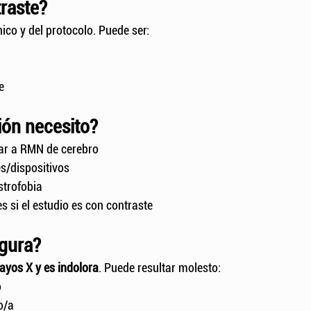
raste?
ico y del protocolo. Puede ser:
e
ión necesito?
ar a RMN de cerebro
s/dispositivos
strofobia
s si el estudio es con contraste
egura?
ayos X y es
indolora
. Puede resultar molesto:
o
o/a