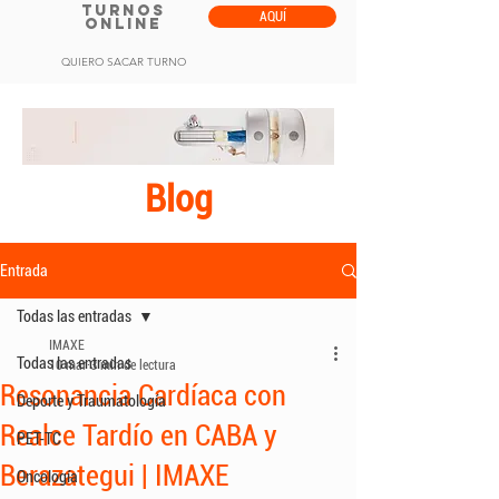
TURNOS
AQUÍ
ONLINE
QUIERO SACAR TURNO
Blog
Entrada
Todas las entradas
IMAXE
Todas las entradas
10 mar
3 min de lectura
Resonancia Cardíaca con
Deporte y Traumatología
Realce Tardío en CABA y
PET-TC
Berazategui | IMAXE
Oncología