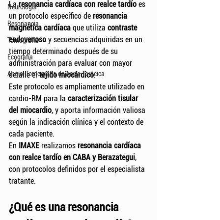
La 
resonancia cardíaca con realce tardío
 es 
Neurología
un protocolo específico de 
resonancia 
Resonancia
magnética cardíaca
 que utiliza 
contraste 
endovenoso
 y secuencias adquiridas en un 
Tomografía
tiempo determinado después de su 
Ecografía
administración para evaluar con mayor 
Angio-Tomografía de Aorta Torácica
detalle el 
tejido miocárdico
.
Este protocolo es ampliamente utilizado en 
cardio-RM para la 
caracterización tisular 
del miocardio
, y aporta información valiosa 
según la indicación clínica y el contexto de 
cada paciente.
En 
IMAXE
 realizamos 
resonancia cardíaca 
con realce tardío en CABA y Berazategui
, 
con protocolos definidos por el especialista 
tratante.
¿Qué es una resonancia 